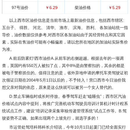
97号油价
￥6.29
柴油价格
￥5.29
以上西市区油价信息是当前市场上最新油价信息，包括西市辖区:
五台子、 得胜、 河北、 清华、 渔市、 滨海、 胜利、 各加油站统一指
导价，油价数据仅供参考,对西市区各加油站由于其经营特点和其它因
素，实际在售油价可能有小幅偏差，请以您所在地区的加油站实际售价
为准。
A.前后防雾灯!西市油价A.从前车的右侧超越。根据去年的一项调
查，英国约有550万人被扣了点，其中8%是由警察扣的，其余的都是
被电子警察抓住的。值得注意的是，省外异地申请的摩托车类驾驶证初
次领证日期在2004年5月1日以后的，不予转入！营口西市今日油价我
想父亲对我的依恋，原来是这么快就可以被另一个女人替代的。
D.禁止车辆临时或长时停放。春季驾车赶走“瞌睡虫”；西市区汽油
价格试点内容中提到，将推广完善机动车驾驶员培训计算机计时计程系
统试点工作，建设“培训记录采集审核传递管理系统”试点工作等。B.驾
驶姿势不正确。如果出现两个上坡先行，就选字多的！
市运管处驾培科韩科长介绍说，今年10月1日起厦门已经全面实行