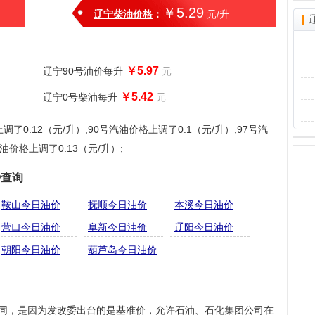
￥5.29
辽宁柴油价格
：
元/升
￥5.97
辽宁90号油价每升
元
￥5.42
辽宁0号柴油每升
元
0.12（元/升）,90号汽油价格上调了0.1（元/升）,97号汽
油价格上调了0.13（元/升）;
势查询
鞍山今日油价
抚顺今日油价
本溪今日油价
营口今日油价
阜新今日油价
辽阳今日油价
朝阳今日油价
葫芦岛今日油价
不同，是因为发改委出台的是基准价，允许石油、石化集团公司在