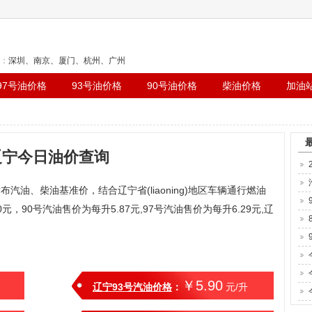
：
深圳
、
南京
、
厦门
、
杭州
、
广州
97号油价格
93号油价格
90号油价格
柴油价格
加油
辽宁今日油价查询
发布汽油、柴油基准价，结合辽宁省(liaoning)地区车辆通行燃油
元，90号汽油售价为每升5.87元,97号汽油售价为每升6.29元,辽
￥5.90
辽宁93号汽油价格
：
元/升