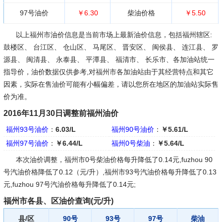
97号油价
￥6.30
柴油价格
￥5.50
以上福州市油价信息是当前市场上最新油价信息，包括福州辖区:
鼓楼区、 台江区、 仓山区、 马尾区、 晋安区、 闽侯县、 连江县、 罗
源县、 闽清县、 永泰县、 平潭县、 福清市、 长乐市、各加油站统一
指导价，油价数据仅供参考,对福州市各加油站由于其经营特点和其它
因素，实际在售油价可能有小幅偏差，请以您所在地区的加油站实际售
价为准。
2016年11月30日调整前福州油价
福州93号油价
：
6.03/L
福州90号油价
：
￥5.61/L
福州97号油价
：
￥6.44/L
福州0号柴油
：
￥5.64/L
本次油价调整，福州市0号柴油价格每升降低了0.14元,fuzhou 90
号汽油价格降低了0.12（元/升）,福州市93号汽油价格每升降低了0.13
元,fuzhou 97号汽油价格每升降低了0.14元;
福州市各县、区油价查询(元/升)
县/区
90号
93号
97号
柴油