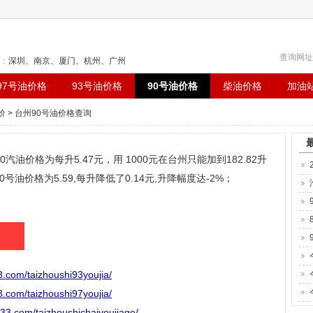
查询网址：ht
：
深圳
、
南京
、
厦门
、
杭州
、
广州
97号油价格
93号油价格
90号油价格
柴油价格
加油
价
> 台州90号油价格查询
0汽油价格为每升5.47元，用 1000元在台州只能加到182.82升
0号油价格为5.59,每升降低了0.14元,升降幅度达-2%；
om/taizhoushi93youjia/
om/taizhoushi97youjia/
com/taizhoushichaiyoujiage/