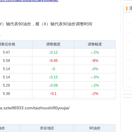
（Y）轴代表90油价，横（X）轴代表90油价调整时间
录
调整后价格
调整额度
调整幅度
5.47
↓0.12
↓-2%
5.59
↑0.45
↑8%
5.14
↓0
↓0%
5.14
↓0.15
↓-3%
5.29
↓0.09
↓-2%
5.38
↑0.1
↑2%
tw96933.com/taizhoushi90youjia/
油价
所在地区
90油价