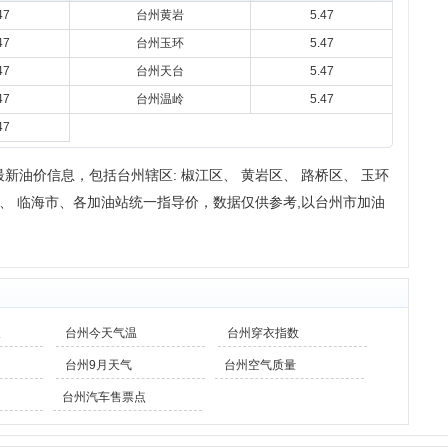
47
台州黄岩
5.47
47
台州玉环
5.47
47
台州天台
5.47
47
台州温岭
5.47
47
新油价信息，包括台州辖区: 椒江区、 黄岩区、 路桥区、 玉环
岭市、 临海市、各加油站统一指导价，数据仅供参考,以台州市加油
天
台州今天气温
台州穿衣指数
台州9月天气
台州空气质量
台州汽车售票点