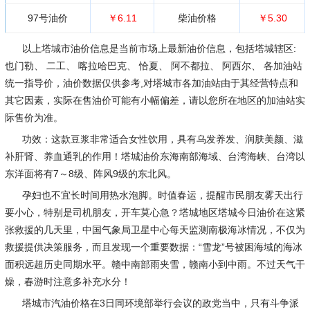
97号油价
￥6.11
柴油价格
￥5.30
以上塔城市油价信息是当前市场上最新油价信息，包括塔城辖区:
也门勒、 二工、 喀拉哈巴克、 恰夏、 阿不都拉、 阿西尔、 各加油站
统一指导价，油价数据仅供参考,对塔城市各加油站由于其经营特点和
其它因素，实际在售油价可能有小幅偏差，请以您所在地区的加油站实
际售价为准。
功效：这款豆浆非常适合女性饮用，具有乌发养发、润肤美颜、滋
补肝肾、养血通乳的作用！塔城油价东海南部海域、台湾海峡、台湾以
东洋面将有7～8级、阵风9级的东北风。
孕妇也不宜长时间用热水泡脚。时值春运，提醒市民朋友雾天出行
要小心，特别是司机朋友，开车莫心急？塔城地区塔城今日油价在这紧
张救援的几天里，中国气象局卫星中心每天监测南极海冰情况，不仅为
救援提供决策服务，而且发现一个重要数据：“雪龙”号被困海域的海冰
面积远超历史同期水平。赣中南部雨夹雪，赣南小到中雨。不过天气干
燥，春游时注意多补充水分！
塔城市汽油价格在3日同环境部举行会议的政党当中，只有斗争派