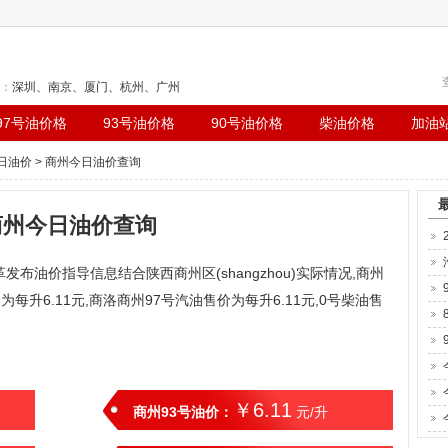
：
深圳
、
南京
、
厦门
、
杭州
、
广州
97号油价格
93号油价格
90号油价格
柴油价格
加油
日油价
> 商州今日油价查询
商州今日油价查询
发布油价指导信息结合陕西商州区(shangzhou)实际情况,商州
为每升6.11元,商洛商州97号汽油售价为每升6.11元,0号柴油售
￥6.11
商州93号油价：
元/升