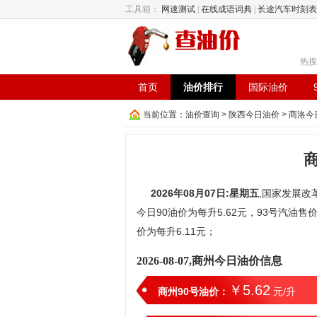
工具箱：
网速测试
|
在线成语词典
|
长途汽车时刻表
热搜
首页
油价排行
国际油价
当前位置：
油价查询
>
陕西今日油价
>
商洛今
2026年08月07日:星期五
,国家发展改革
今日90油价为每升5.62元，93号汽油售价
价为每升6.11元；
2026-08-07,商州今日油价信息
￥5.62
商州90号油价：
元/升