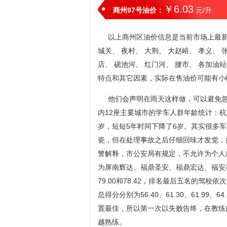
￥6.03
商州97号油价：
元/升
以上商州区油价信息是当前市场上最新油
城关、 夜村、 大荆、 大赵峪、 孝义、 
店、 砚池河、 红门河、 腰市、 各加
特点和其它因素，实际在售油价可能有小
他们会声明在雨天这样做，可以避免急
内12座主要城市的学车人群年龄统计：杭州2
岁，短短5年时间下降了6岁。其实很多
瓷，但在处理事故之后仔细回味才发觉，
警解释，市公安局有规定，不允许为个人
为屏南辉达、福鼎圣安、福鼎宏达、福安福新和
79.00和78.42，排名最后五名的驾
总得分分别为56.40、61.30、61.99
置最佳，所以第一次以失败告终，在教练
越熟练。