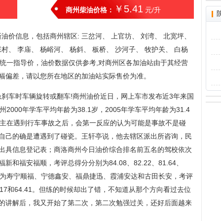
￥5.41
商州柴油价格：
元/升
价信息，包括商州辖区: 三岔河、 上官坊、 刘湾、 北宽坪、
张村、 李庙、 杨峪河、 杨斜、 板桥、 沙河子、 牧护关、 白杨
油站统一指导价，油价数据仅供参考,对商州区各加油站由于其经营
幅偏差，请以您所在地区的加油站实际售价为准。
刹车时车辆旋转或翻车!商州油价近日，网上车市发布近3年来国
000年学车平均年龄为38.1岁，2005年学车平均年龄为31.4
车主在遇到行车事故之后，会第一反应的认为可能是事故不是碰
自己的确是遭遇到了碰瓷。王轩亭说，他去辖区派出所咨询，民
出具信息登记表；商洛商州今日油价综合排名前五名的驾校依次
福安福顺，考评总得分分别为84.08、82.22、81.64、
校依次为寿宁顺福、宁德鑫安、福鼎捷迅、霞浦安达和古田长安，考评
、64.17和64.41。但练的时候却出了错，不知道从那个方向看过去位
的讲解后，我又开始了第二次，第二次勉强过关，还好后面越来