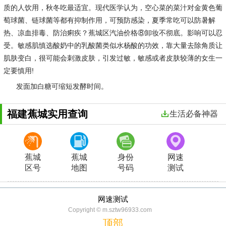
质的人饮用，秋冬吃最适宜。现代医学认为，空心菜的菜汁对金黄色葡
萄球菌、链球菌等都有抑制作用，可预防感染，夏季常吃可以防暑解
热、凉血排毒、防治痢疾？蕉城区汽油价格⑧卸妆不彻底。影响可以忍
受。敏感肌慎选酸奶中的乳酸菌类似水杨酸的功效，靠大量去除角质让
肌肤变白，很可能会刺激皮肤，引发过敏，敏感或者皮肤较薄的女生一
定要慎用!
发面加白糖可缩短发酵时间。
福建蕉城实用查询
生活必备神器
蕉城
蕉城
身份
网速
区号
地图
号码
测试
网速测试
Copyright © m.sztw96933.com
顶部